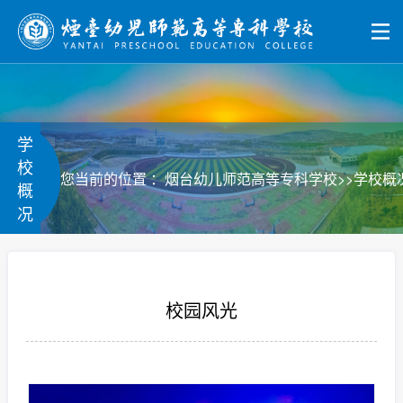
学
校
>>
您当前的位置 ：
烟台幼儿师范高等专科学校
学校概
概
况
校园风光