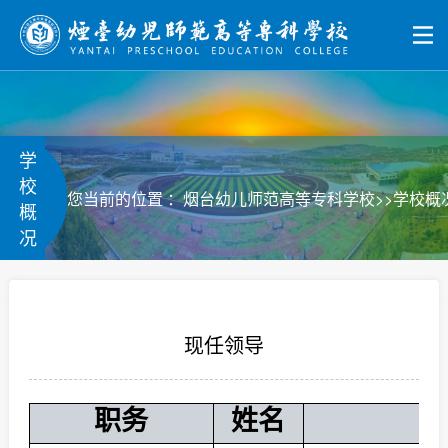
学
校
>>
您当前的位置 ：
烟台幼儿师范高等专科学校
学校概
概
况
现任领导
职务
姓名