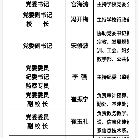
党委书记
宫海涛
主持学校党委全面
党委副书记
冯开梅
主持学校行政全面
校
长
协助党委书记抓党
宗教、发展规划、
党委副书记
宋修波
训、工会、妇女等
教学部、公共体育
党委委员
纪委书记
李
强
主持纪委（监察专
监察专员
党委委员
负责审计预算、财
崔振宁
副
校
长
勤处、基建处
；
联
负责教务教学、专
党委委员
崔玉礼
设、信息化建设、
副
校
长
系信息技术系。