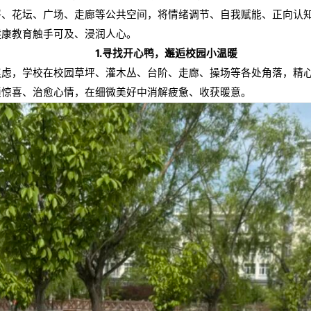
坪、花坛、广场、走廊等公共空间，将情绪调节、自我赋能、正向认
健康教育触手可及、浸润人心。
1.寻找开心鸭，邂逅校园小温暖
，学校在校园草坪、灌木丛、台阶、走廊、操场等各处角落，精心藏
锁惊喜、治愈心情，在细微美好中消解疲惫、收获暖意。