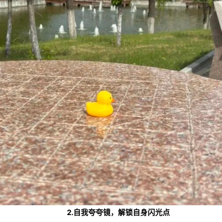
2.自我夸夸镜，解锁自身闪光点