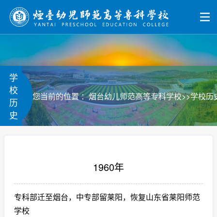
学
校
>>
您当前的位置 ：
烟台幼儿师范高等专科学校
学校历
历
史
1960年
专科部迁至烟台，中专部留莱阳，恢复山东省莱阳师范
学校