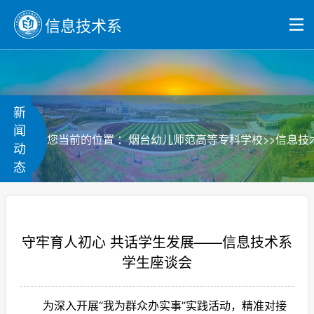
信息技术系
新
闻
>>
您当前的位置 ：
烟台幼儿师范高等专科学校
信息技
动
态
守牢育人初心 共话学生发展——信息技术系
学生座谈会
为深入开展“我为群众办实事”实践活动，精准对接