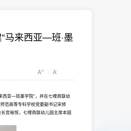
“马来西亚—班·墨
+
-
A
A
|
来西亚—班墨学院”，并在七哩商联幼
儿师范高等专科学校党委副书记宋修
会长官裕恒，七哩商联幼儿园主席本固